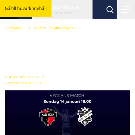
Svenska IBF
Gå till huvudinnehåll
Byt förbund här
Svenska IBF
/
Nyheter
/
Allsvenskan
LIVE: se Kais Mora IF och
IBK Dalen gratis på
InnebandyTV
Publicerad
2023-01-13
Uppdaterad 2023-01-12