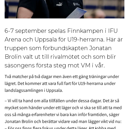
6-7 september spelas Finnkampen i IFU
Arena och Uppsala för U19-herrarna. Här är
truppen som förbundskapten Jonatan
Brolin valt ut till rivalmötet och som blir
säsongens första steg mot VM i vår.
Två matcher på två dagar men även ett gäng träningar under
lägret. Det kommer att vara full fart för U19-herrarna under
landslagssamlingen i Uppsala.
– Vi vill ta hand om alla tillfällen under dessa dagar. Det är så
mycket som händer under ett läger och vi ska se till att ta med
oss så många erfarenheter vi bara kan inför framtiden, säger
Jonatan Brolin och berättar vidare vad man lägger vikt vid nu:
– För oss finns flera fokus under detta läger. Att jobba med