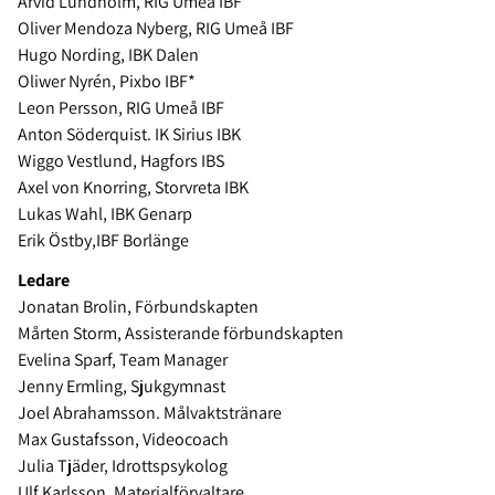
Arvid Lundholm, RIG Umeå IBF
Oliver Mendoza Nyberg, RIG Umeå IBF
Hugo Nording, IBK Dalen
Oliwer Nyrén, Pixbo IBF*
Leon Persson, RIG Umeå IBF
Anton Söderquist. IK Sirius IBK
Wiggo Vestlund, Hagfors IBS
Axel von Knorring, Storvreta IBK
Lukas Wahl, IBK Genarp
Erik Östby,IBF Borlänge
Ledare
Jonatan Brolin, Förbundskapten
Mårten Storm, Assisterande förbundskapten
Evelina Sparf, Team Manager
Jenny Ermling, Sjukgymnast
Joel Abrahamsson. Målvaktstränare
Max Gustafsson, Videocoach
Julia Tjäder, Idrottspsykolog
Ulf Karlsson, Materialförvaltare