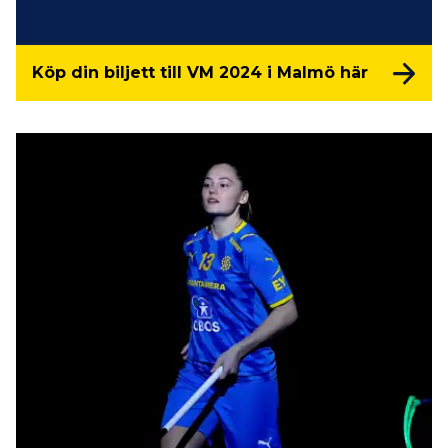
Köp din biljett till VM 2024 i Malmö här