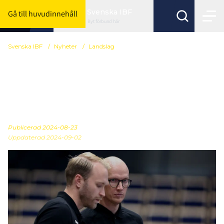
Svenska IBF
Gå till huvudinnehåll
Byt förbund här
Svenska IBF
/
Nyheter
/
Landslag
Här är U19-herrarnas
trupp till Finnkampen i
Uppsala
Publicerad
2024-08-23
Uppdaterad 2024-09-02