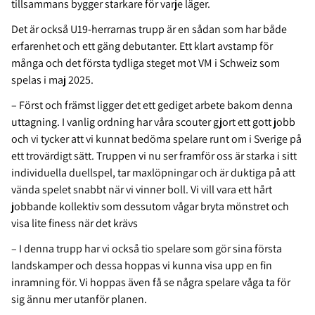
tillsammans bygger starkare för varje läger.
Det är också U19-herrarnas trupp är en sådan som har både
erfarenhet och ett gäng debutanter. Ett klart avstamp för
många och det första tydliga steget mot VM i Schweiz som
spelas i maj 2025.
– Först och främst ligger det ett gediget arbete bakom denna
uttagning. I vanlig ordning har våra scouter gjort ett gott jobb
och vi tycker att vi kunnat bedöma spelare runt om i Sverige på
ett trovärdigt sätt. Truppen vi nu ser framför oss är starka i sitt
individuella duellspel, tar maxlöpningar och är duktiga på att
vända spelet snabbt när vi vinner boll. Vi vill vara ett hårt
jobbande kollektiv som dessutom vågar bryta mönstret och
visa lite finess när det krävs
– I denna trupp har vi också tio spelare som gör sina första
landskamper och dessa hoppas vi kunna visa upp en fin
inramning för. Vi hoppas även få se några spelare våga ta för
sig ännu mer utanför planen.