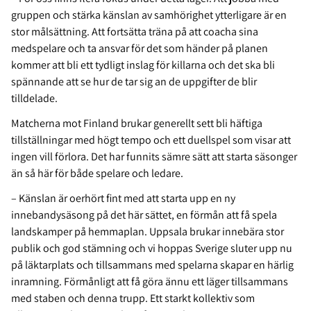
gruppen och stärka känslan av samhörighet ytterligare är en
stor målsättning. Att fortsätta träna på att coacha sina
medspelare och ta ansvar för det som händer på planen
kommer att bli ett tydligt inslag för killarna och det ska bli
spännande att se hur de tar sig an de uppgifter de blir
tilldelade.
Matcherna mot Finland brukar generellt sett bli häftiga
tillställningar med högt tempo och ett duellspel som visar att
ingen vill förlora. Det har funnits sämre sätt att starta säsonger
än så här för både spelare och ledare.
– Känslan är oerhört fint med att starta upp en ny
innebandysäsong på det här sättet, en förmån att få spela
landskamper på hemmaplan. Uppsala brukar innebära stor
publik och god stämning och vi hoppas Sverige sluter upp nu
på läktarplats och tillsammans med spelarna skapar en härlig
inramning. Förmånligt att få göra ännu ett läger tillsammans
med staben och denna trupp. Ett starkt kollektiv som