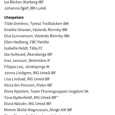
Isa Böcker, Warberg IBF
Johanna Djärf, IBK Luleå
Utespelare
Tilde Dimitrov, Tyresö Trollbäcken IBK
Emellie Gharaei, Västerås Rönnby IBK
Elsa Gunnarsson, Västerås Rönnby IBK
Ellen Hedberg, FBC Partille
Isabella Holdt, Täby FC
Ida Hultsved, Åkersberga IBF
Inez Jansson, Strömsbro IF
Filippa Leo, Jönköpings IK
Jonna Lindgren, RIG Umeå IBF
Lisa Lindvall, RIG Umeå IBF
Alicia Ilin-Persson, Pixbo IBF
Elvira Nyström, Team Thorengruppen Ungdom SK
Tova Nydenfeldt, RIG Umeå IBF*
Elvira Nässén, RIG Umeå IBF
Mimmi Sköld-Magnusson, Älvsjö AIK IBF