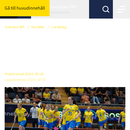
Svenska IBF
Gå till huvudinnehåll
Byt förbund här
Svenska IBF
/
Nyheter
/
Landslag
Här är U19-damernas
trupp till Euro Floorball
Tour
Publicerad
2024-10-22
Uppdaterad 2024-10-31