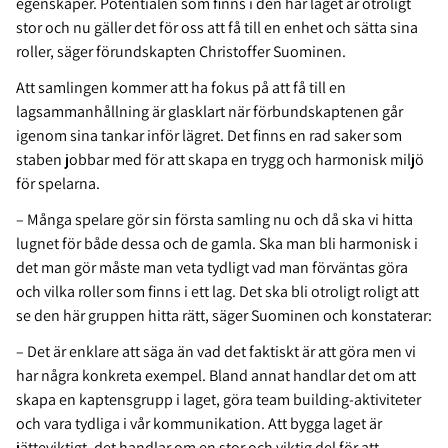
egenskaper. Potentialen som finns i den här laget är otroligt
stor och nu gäller det för oss att få till en enhet och sätta sina
roller, säger förundskapten Christoffer Suominen.
Att samlingen kommer att ha fokus på att få till en
lagsammanhållning är glasklart när förbundskaptenen går
igenom sina tankar inför lägret. Det finns en rad saker som
staben jobbar med för att skapa en trygg och harmonisk miljö
för spelarna.
– Många spelare gör sin första samling nu och då ska vi hitta
lugnet för både dessa och de gamla. Ska man bli harmonisk i
det man gör måste man veta tydligt vad man förväntas göra
och vilka roller som finns i ett lag. Det ska bli otroligt roligt att
se den här gruppen hitta rätt, säger Suominen och konstaterar:
– Det är enklare att säga än vad det faktiskt är att göra men vi
har några konkreta exempel. Bland annat handlar det om att
skapa en kaptensgrupp i laget, göra team building-aktiviteter
och vara tydliga i vår kommunikation. Att bygga laget är
jätteviktigt, det handlar om en stor och viktig del för att