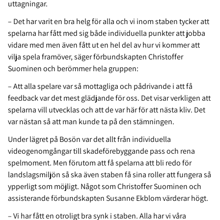
uttagningar.
– Det har varit en bra helg för alla och vi inom staben tycker att
spelarna har fått med sig både individuella punkter att jobba
vidare med men även fått ut en hel del av hur vi kommer att
vilja spela framöver, säger förbundskapten Christoffer
Suominen och berömmer hela gruppen:
– Att alla spelare var så mottagliga och pådrivande i att få
feedback var det mest glädjande för oss. Det visar verkligen att
spelarna vill utvecklas och att de var här för att nästa kliv. Det
var nästan så att man kunde ta på den stämningen.
Under lägret på Bosön var det allt från individuella
videogenomgångar till skadeförebyggande pass och rena
spelmoment. Men förutom att få spelarna att bli redo för
landslagsmiljön så ska även staben få sina roller att fungera så
ypperligt som möjligt. Något som Christoffer Suominen och
assisterande förbundskapten Susanne Ekblom värderar högt.
– Vi har fått en otroligt bra synk i staben. Alla har vi våra