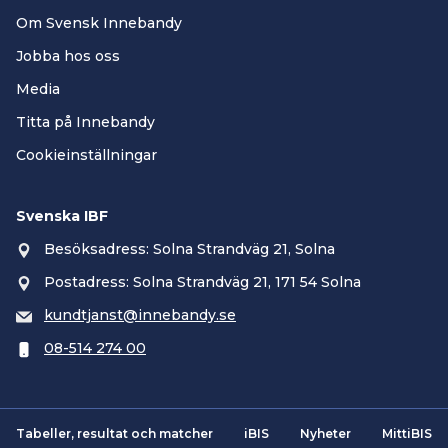
Om Svensk Innebandy
Jobba hos oss
Media
Titta på Innebandy
Cookieinställningar
Svenska IBF
Besöksadress: Solna Strandväg 21, Solna
Postadress: Solna Strandväg 21, 171 54 Solna
kundtjanst@innebandy.se
08-514 274 00
Tabeller, resultat och matcher
iBIS
Nyheter
MittiBIS
Smartsvar AI