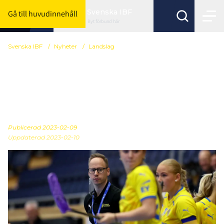
Svenska IBF
Gå till huvudinnehåll
Byt förbund här
Svenska IBF
/
Nyheter
/
Landslag
Förbundskaptenen nöjd
med VM-startskottet för
U19-damerna
Publicerad
2023-02-09
Uppdaterad 2023-02-10