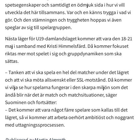
spetsegenskaper och samtidigt en ödmjuk sida i hur vi vill
utveckla det här tillsammans. Var och en känns trygga i vad vi
gör. Och den stämningen och tryggheten hoppas vi även
speglar av sig till spelargruppen.
Nästa läger för U19-damlandslaget kommer att vara den 18-21
maj i samband med Kristi Himmelsfärd. Då kommer fokuset
riktas mer mot spelet i sig och gruppdynamiken som ska
sättas.
– Tanken att vi ska spela en hel del matcher under det lägret
och att vi ska möta allsvenskt eller SSL-motstånd. Då kommer
vi vilja se hur spelarna fungerar i den skarpa miljön som det
ändå blir när det är match och matchsituationer, säger
Suominen och fortsätter:
–
Det kommer att vara något färre spelare som kallas till det
lägret, så vi kommer att arbeta oerhört ambitiöst och noggrant
med uttagningssprocsessen.
Publicerad av Martin Almroth