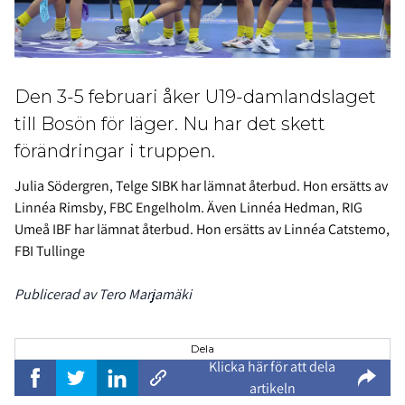
Den 3-5 februari åker U19-damlandslaget
till Bosön för läger. Nu har det skett
förändringar i truppen.
Julia Södergren, Telge SIBK har lämnat återbud. Hon ersätts av
Linnéa Rimsby, FBC Engelholm. Även Linnéa Hedman, RIG
Umeå IBF har lämnat återbud. Hon ersätts av Linnéa Catstemo,
FBI Tullinge
Publicerad av Tero Marjamäki
Dela
Klicka här för att dela
artikeln