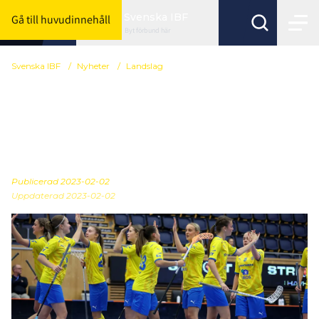
Svenska IBF
Gå till huvudinnehåll
Byt förbund här
Svenska IBF
/
Nyheter
/
Landslag
Förändring i U19-
damlandslagets trupp till
Bosön
Publicerad
2023-02-02
Uppdaterad 2023-02-02