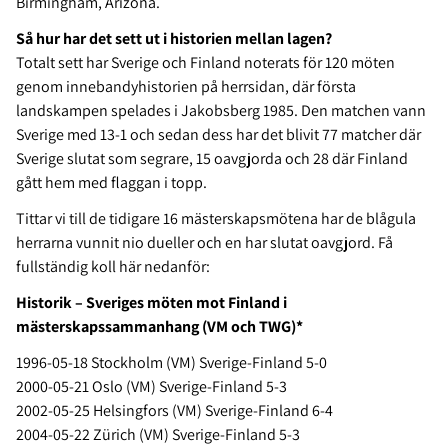
Birmingham, Arizona.
Så hur har det sett ut i historien mellan lagen?
Totalt sett har Sverige och Finland noterats för 120 möten
genom innebandyhistorien på herrsidan, där första
landskampen spelades i Jakobsberg 1985. Den matchen vann
Sverige med 13-1 och sedan dess har det blivit 77 matcher där
Sverige slutat som segrare, 15 oavgjorda och 28 där Finland
gått hem med flaggan i topp.
Tittar vi till
de tidigare 16 mästerskapsmötena har de blågula
herrarna vunnit nio dueller och en har slutat oavgjord. Få
fullständig koll här nedanför:
Historik – Sveriges möten mot Finland i
mästerskapssammanhang (VM och TWG)*
1996-05-18 Stockholm (VM) Sverige-Finland 5-0
2000-05-21 Oslo (VM) Sverige-Finland 5-3
2002-05-25 Helsingfors (VM) Sverige-Finland 6-4
2004-05-22 Zürich (VM) Sverige-Finland 5-3