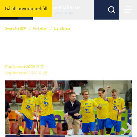
Svenska IBF
Gå till huvudinnehåll
Byt förbund här
Svenska IBF
/
Nyheter
/
Landslag
Allt du vill veta inför VM-
semifinalen mot Finland
Publicerad
2022-11-12
Uppdaterad 2022-11-28