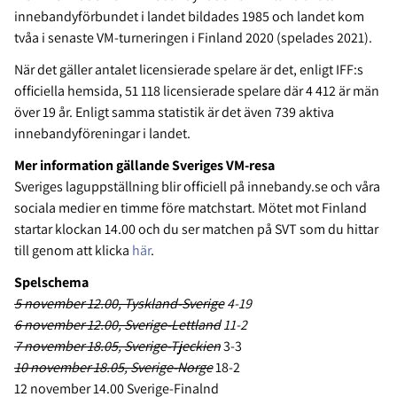
innebandyförbundet i landet bildades 1985 och landet kom
tvåa i senaste VM-turneringen i Finland 2020 (spelades 2021).
När det gäller antalet licensierade spelare är det, enligt IFF:s
officiella hemsida, 51 118 licensierade spelare där 4 412 är män
över 19 år. Enligt samma statistik är det även 739 aktiva
innebandyföreningar i landet.
Mer information gällande Sveriges VM-resa
Sveriges laguppställning blir officiell på innebandy.se och våra
sociala medier en timme före matchstart. Mötet mot Finland
startar klockan 14.00 och du ser matchen på SVT som du hittar
till genom att klicka
här
.
Spelschema
5 november 12.00, Tyskland-Sverige
4-19
6 november 12.00, Sverige-Lettland
11-2
7 november 18.05, Sverige-Tjeckien
3-3
10 november 18.05, Sverige-Norge
18-2
12 november 14.00 Sverige-Finalnd