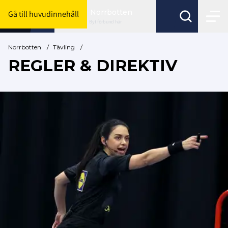
Norrbotten
Gå till huvudinnehåll
Byt förbund här
Norrbotten
/
Tävling
/
REGLER & DIREKTIV