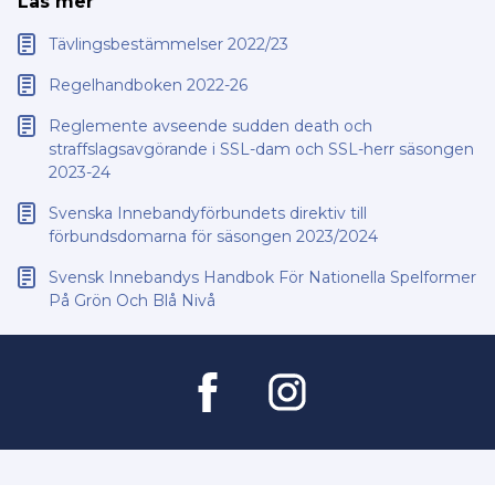
Läs mer
Tävlingsbestämmelser 2022/23
Regelhandboken 2022-26
Reglemente avseende sudden death och
straffslagsavgörande i SSL-dam och SSL-herr säsongen
2023-24
Svenska Innebandyförbundets direktiv till
förbundsdomarna för säsongen 2023/2024
Svensk Innebandys Handbok För Nationella Spelformer
På Grön Och Blå Nivå