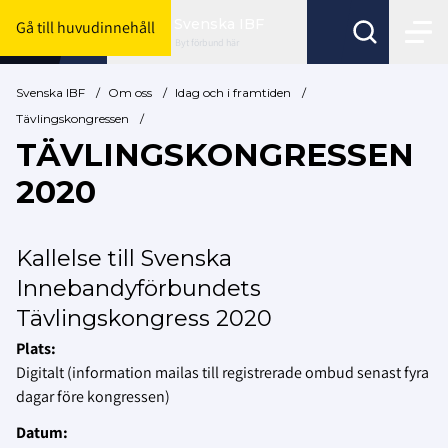
Svenska IBF
Gå till huvudinnehåll
Byt förbund här
Svenska IBF
/
Om oss
/
Idag och i framtiden
/
Tävlingskongressen
/
TÄVLINGSKONGRESSEN
2020
Kallelse till Svenska
Innebandyförbundets
Tävlingskongress 2020
Plats:
Digitalt (information mailas till registrerade ombud senast fyra
dagar före kongressen)
Datum: