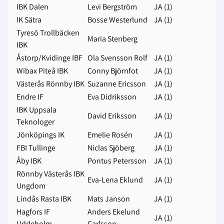
IBK Dalen
Levi Bergström
JA (1)
IK Sätra
Bosse Westerlund
JA (1)
Tyresö Trollbäcken
Maria Stenberg
IBK
Åstorp/Kvidinge IBF
Ola Svensson Rolf
JA (1)
Wibax Piteå IBK
Conny Björnfot
JA (1)
Västerås Rönnby IBK
Suzanne Ericsson
JA (1)
Endre IF
Eva Didriksson
JA (1)
IBK Uppsala
David Eriksson
JA (1)
Teknologer
Jönköpings IK
Emelie Rosén
JA (1)
FBI Tullinge
Niclas Sjöberg
JA (1)
Åby IBK
Pontus Petersson
JA (1)
Rönnby Västerås IBK
Eva-Lena Eklund
JA (1)
Ungdom
Lindås Rasta IBK
Mats Janson
JA (1)
Hagfors IF
Anders Ekelund
JA (1)
Uddeholm
Carlsson