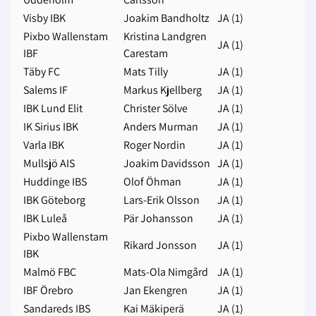
Visby IBK
Joakim Bandholtz
JA (1)
Pixbo Wallenstam
Kristina Landgren
JA (1)
IBF
Carestam
Täby FC
Mats Tilly
JA (1)
Salems IF
Markus Kjellberg
JA (1)
IBK Lund Elit
Christer Sölve
JA (1)
IK Sirius IBK
Anders Murman
JA (1)
Varla IBK
Roger Nordin
JA (1)
Mullsjö AIS
Joakim Davidsson
JA (1)
Huddinge IBS
Olof Öhman
JA (1)
IBK Göteborg
Lars-Erik Olsson
JA (1)
IBK Luleå
Pär Johansson
JA (1)
Pixbo Wallenstam
Rikard Jonsson
JA (1)
IBK
Malmö FBC
Mats-Ola Nimgård
JA (1)
IBF Örebro
Jan Ekengren
JA (1)
Sandareds IBS
Kai Mäkiperä
JA (1)