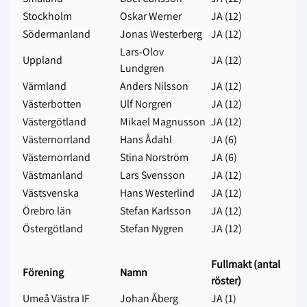
Stockholm
Oskar Werner
JA (12)
Södermanland
Jonas Westerberg
JA (12)
Lars-Olov
Uppland
JA (12)
Lundgren
Värmland
Anders Nilsson
JA (12)
Västerbotten
Ulf Norgren
JA (12)
Västergötland
Mikael Magnusson
JA (12)
Västernorrland
Hans Ådahl
JA (6)
Västernorrland
Stina Norström
JA (6)
Västmanland
Lars Svensson
JA (12)
Västsvenska
Hans Westerlind
JA (12)
Örebro län
Stefan Karlsson
JA (12)
Östergötland
Stefan Nygren
JA (12)
Fullmakt (antal
Förening
Namn
röster)
Umeå Västra IF
Johan Åberg
JA (1)