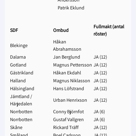
Patrik Eklund
Fullmakt (antal
SDF
Ombud
röster)
Håkan
Blekinge
Abrahamsson
Dalarna
Jan Berglund
JA (12)
Gotland
Magnus Pettersson
JA (12)
Gästrikland
Håkan Ekdahl
JA (12)
Halland
Magnus Niklasson
JA (12)
Hälsingland
Hans Löfstrand
JA (12)
Jämtland /
Urban Henrixson
JA (12)
Härjedalen
Norrbotten
Conny Björnfot
JA (6)
Norrbotten
Gustaf Vallgren
JA (6)
Skåne
Rickard Träff
JA (12)
Småland
Boel Carlsson
JA (12)