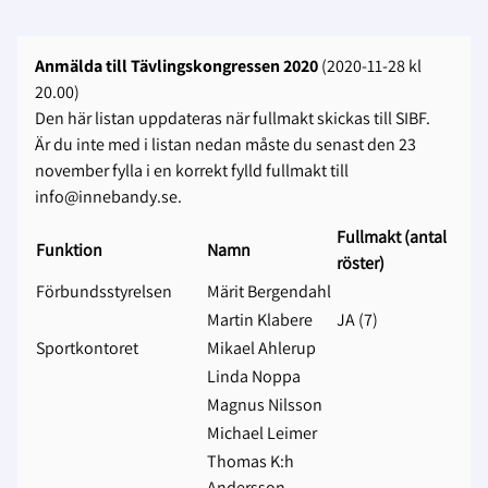
Anmälda till Tävlingskongressen 2020
(2020-11-28 kl
20.00)
Den här listan uppdateras när fullmakt skickas till SIBF.
Är du inte med i listan nedan måste du senast den 23
november fylla i en korrekt fylld fullmakt till
info@innebandy.se.
Fullmakt (antal
Funktion
Namn
röster)
Förbundsstyrelsen
Märit Bergendahl
Martin Klabere
JA (7)
Sportkontoret
Mikael Ahlerup
Linda Noppa
Magnus Nilsson
Michael Leimer
Thomas K:h
Andersson