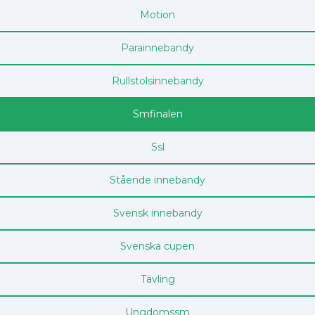
Motion
Para­innebandy
Rullstols­innebandy
Sm­finalen
Ssl
Stående innebandy
Svensk innebandy
Svenska cupen
Tävling
Ungdoms­sm