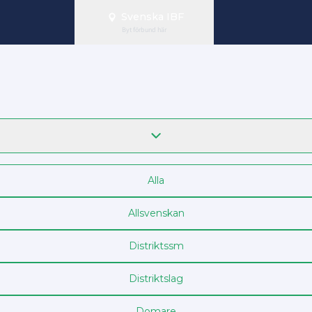
Svenska IBF
Byt förbund här
Alla
Allsvenskan
Distrikts­sm
Distriktslag
Domare