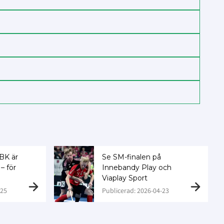
BK är
Se SM-finalen på
– för
Innebandy Play och
Viaplay Sport
-25
Publicerad: 2026-04-23