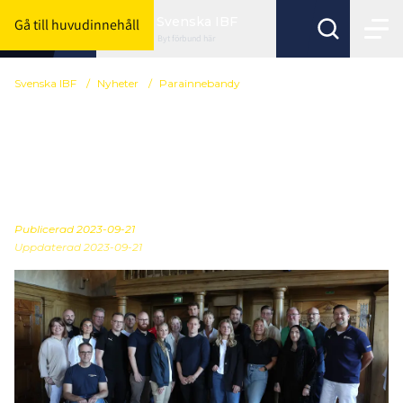
Svenska IBF
Gå till huvudinnehåll
Byt förbund här
Svenska IBF
/
Nyheter
/
Para­innebandy
Nytt steg för
parainnebandyns
inkluderingsprocess
Publicerad
2023-09-21
Uppdaterad 2023-09-21