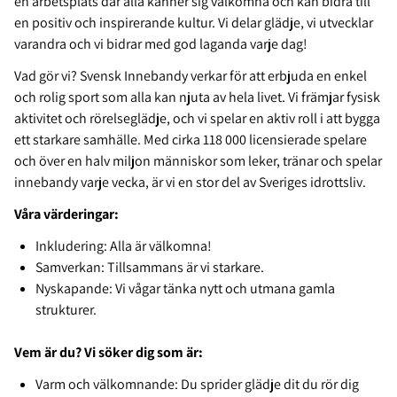
en arbetsplats där alla känner sig välkomna och kan bidra till
en positiv och inspirerande kultur. Vi delar glädje, vi utvecklar
varandra och vi bidrar med god laganda varje dag!
Vad gör vi? Svensk Innebandy verkar för att erbjuda en enkel
och rolig sport som alla kan njuta av hela livet. Vi främjar fysisk
aktivitet och rörelseglädje, och vi spelar en aktiv roll i att bygga
ett starkare samhälle. Med cirka 118 000 licensierade spelare
och över en halv miljon människor som leker, tränar och spelar
innebandy varje vecka, är vi en stor del av Sveriges idrottsliv.
Våra värderingar:
Inkludering: Alla är välkomna!
Samverkan: Tillsammans är vi starkare.
Nyskapande: Vi vågar tänka nytt och utmana gamla
strukturer.
Vem är du? Vi söker dig som är:
Varm och välkomnande: Du sprider glädje dit du rör dig