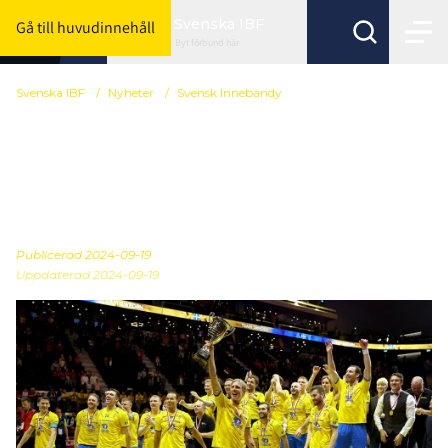
Svenska IBF
Gå till huvudinnehåll
Byt förbund här
Svenska IBF
/
Nyheter
/
Svensk Innebandy
Key Account Manager
(KAM) till Sveriges
folksport
Publicerad
2024-09-19
Uppdaterad 2024-09-19