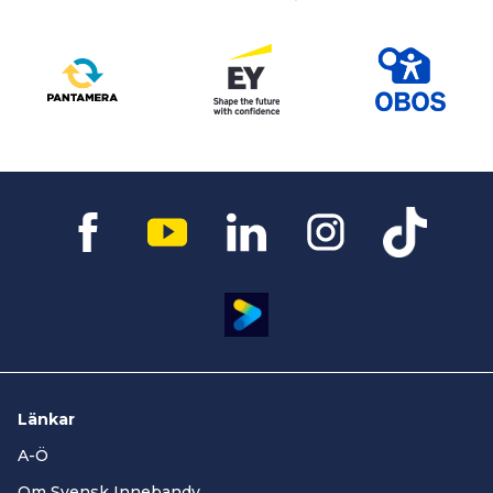
Länkar
A-Ö
Om Svensk Innebandy