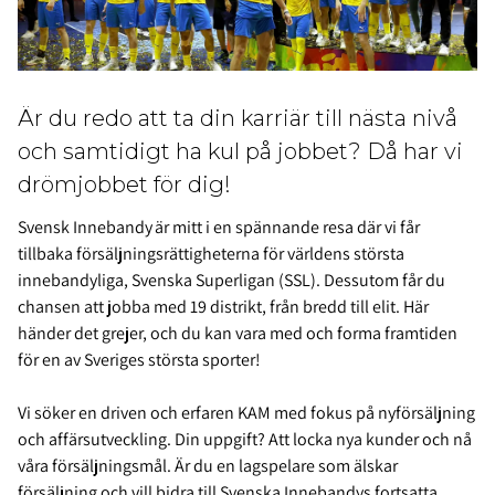
Är du redo att ta din karriär till nästa nivå
och samtidigt ha kul på jobbet? Då har vi
drömjobbet för dig!
Svensk Innebandy är mitt i en spännande resa där vi får
tillbaka försäljningsrättigheterna för världens största
innebandyliga, Svenska Superligan (SSL). Dessutom får du
chansen att jobba med 19 distrikt, från bredd till elit. Här
händer det grejer, och du kan vara med och forma framtiden
för en av Sveriges största sporter!
Vi söker en driven och erfaren KAM med fokus på nyförsäljning
och affärsutveckling. Din uppgift? Att locka nya kunder och nå
våra försäljningsmål. Är du en lagspelare som älskar
försäljning och vill bidra till Svenska Innebandys fortsatta