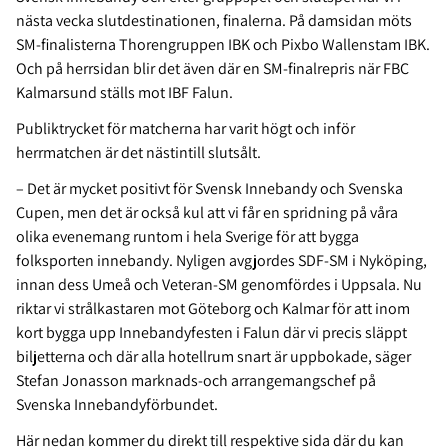
nästa vecka slutdestinationen, finalerna. På damsidan möts
SM-finalisterna Thorengruppen IBK och Pixbo Wallenstam IBK.
Och på herrsidan blir det även där en SM-finalrepris när FBC
Kalmarsund ställs mot IBF Falun.
Publiktrycket för matcherna har varit högt och inför
herrmatchen är det nästintill slutsålt.
– Det är mycket positivt för Svensk Innebandy och Svenska
Cupen, men det är också kul att vi får en spridning på våra
olika evenemang runtom i hela Sverige för att bygga
folksporten innebandy. Nyligen avgjordes SDF-SM i Nyköping,
innan dess Umeå och Veteran-SM genomfördes i Uppsala. Nu
riktar vi strålkastaren mot Göteborg och Kalmar för att inom
kort bygga upp Innebandyfesten i Falun där vi precis släppt
biljetterna och där alla hotellrum snart är uppbokade, säger
Stefan Jonasson marknads-och arrangemangschef på
Svenska Innebandyförbundet.
Här nedan kommer du direkt till respektive sida där du kan