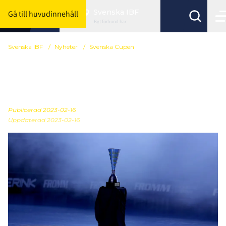
Svenska IBF
Gå till huvudinnehåll
Byt förbund här
Svenska IBF
/
Nyheter
/
Svenska Cupen
Högtryck för biljetter till
Svenska Cupen
Publicerad
2023-02-16
Uppdaterad 2023-02-16