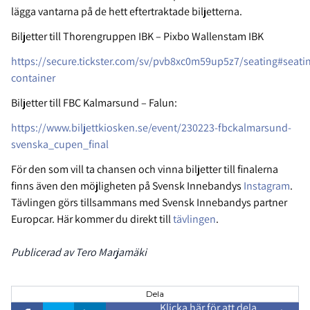
lägga vantarna på de hett eftertraktade biljetterna.
Biljetter till Thorengruppen IBK – Pixbo Wallenstam IBK
https://secure.tickster.com/sv/pvb8xc0m59up5z7/seating#seati
container
Biljetter till FBC Kalmarsund – Falun:
https://www.biljettkiosken.se/event/230223-fbckalmarsund-
svenska_cupen_final
För den som vill ta chansen och vinna biljetter till finalerna
finns även den möjligheten på Svensk Innebandys
Instagram
.
Tävlingen görs tillsammans med Svensk Innebandys partner
Europcar. Här kommer du direkt till
tävlingen
.
Publicerad av Tero Marjamäki
Dela
Klicka här för att dela