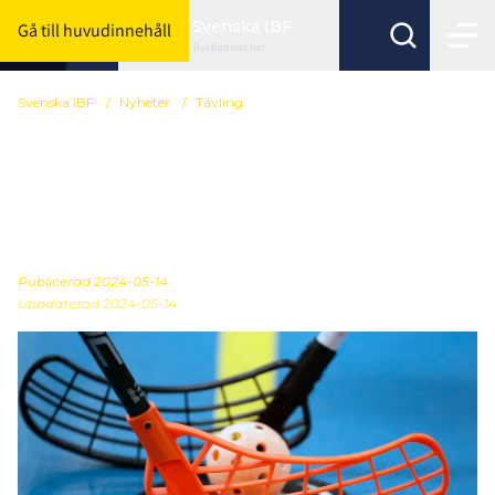
Svenska IBF
Gå till huvudinnehåll
Byt förbund här
Svenska IBF
/
Nyheter
/
Tävling
Förändringar i Division 1
herr inför säsongen
2024/25
Publicerad
2024-05-14
Uppdaterad 2024-05-14