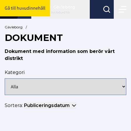
Gävleborg
Gå till huvudinnehåll
Byt förbund här
Gävleborg
/
DOKUMENT
Dokument med information som berör vårt
distrikt
Kategori
Sortera:
Publiceringsdatum