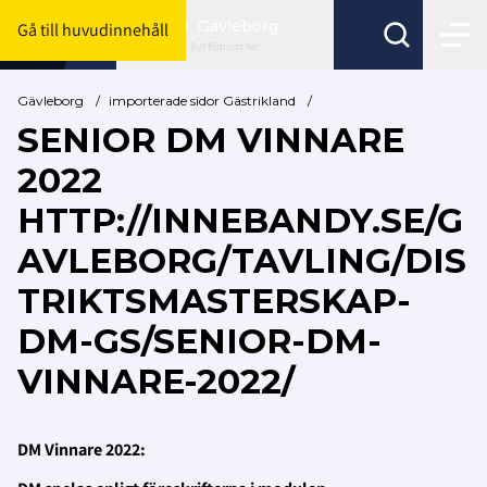
Gävleborg
Gå till huvudinnehåll
Byt förbund här
Gävleborg
/
importerade sidor Gästrikland
/
SENIOR DM VINNARE
2022
HTTP://INNEBANDY.SE/G
AVLEBORG/TAVLING/DIS
TRIKTSMASTERSKAP-
DM-GS/SENIOR-DM-
VINNARE-2022/
DM Vinnare 2022: