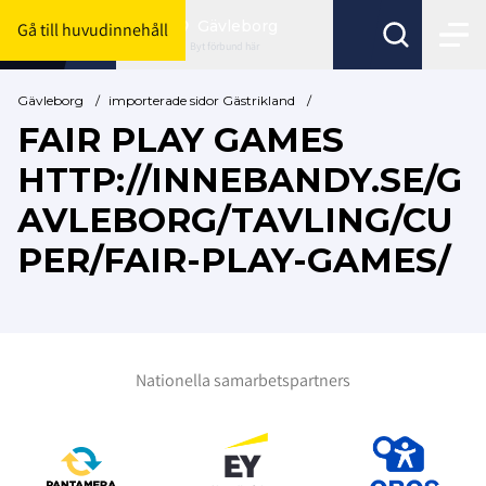
Gävleborg
Gå till huvudinnehåll
Byt förbund här
Gävleborg
/
importerade sidor Gästrikland
/
FAIR PLAY GAMES
HTTP://INNEBANDY.SE/G
AVLEBORG/TAVLING/CU
PER/FAIR-PLAY-GAMES/
Nationella samarbetspartners