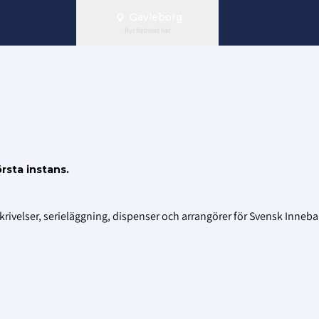
Gävleborg
Byt förbund här
rsta instans.
 skrivelser, serieläggning, dispenser och arrangörer för Svensk Inneb