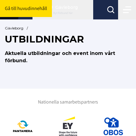
Gävleborg
Gå till huvudinnehåll
Byt förbund här
Gävleborg
/
UTBILDNINGAR
Aktuella utbildningar och event inom vårt
förbund.
Nationella samarbetspartners