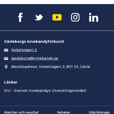
Gävleborgs Innebandyförbund
Nobelvägen 2
gavleborg@innebandy.se
Besöksadress: Nobelvägen 2, 801 33, Gävle
Länkar
SIU - Svensk Innebandys Utvecklingsmodell
Matcher och resultat
Nyheter
Utbildningar
Smartsvar AI