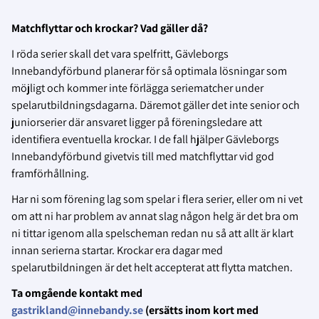
Matchflyttar och krockar? Vad gäller då?
I röda serier skall det vara spelfritt, Gävleborgs
Innebandyförbund planerar för så optimala lösningar som
möjligt och kommer inte förlägga seriematcher under
spelarutbildningsdagarna. Däremot gäller det inte senior och
juniorserier där ansvaret ligger på föreningsledare att
identifiera eventuella krockar. I de fall hjälper Gävleborgs
Innebandyförbund givetvis till med matchflyttar vid god
framförhållning.
Har ni som förening lag som spelar i flera serier, eller om ni vet
om att ni har problem av annat slag någon helg är det bra om
ni tittar igenom alla spelscheman redan nu så att allt är klart
innan serierna startar. Krockar era dagar med
spelarutbildningen är det helt accepterat att flytta matchen.
Ta omgående kontakt med
gastrikland@innebandy.se
(ersätts inom kort med