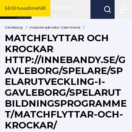
Gävleborg
Gå till huvudinnehåll
Byt förbund här
Gävleborg
/
importerade sidor Gästrikland
/
MATCHFLYTTAR OCH
KROCKAR
HTTP://INNEBANDY.SE/G
AVLEBORG/SPELARE/SP
ELARUTVECKLING-I-
GAVLEBORG/SPELARUT
BILDNINGSPROGRAMME
T/MATCHFLYTTAR-OCH-
KROCKAR/