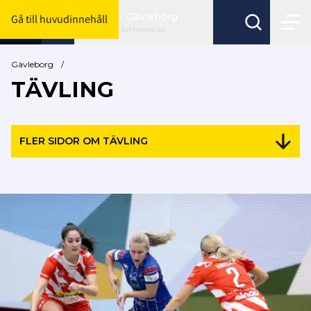
Gävleborg
Gå till huvudinnehåll
Byt förbund här
Gävleborg
/
TÄVLING
FLER SIDOR OM TÄVLING