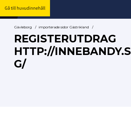
Gå till huvudinnehåll
Gävleborg
/
importerade sidor Gästrikland
/
REGISTERUTDRAG
HTTP://INNEBANDY.
G/