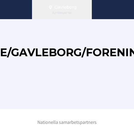
Gävleborg
Byt förbund här
SE/GAVLEBORG/FORENI
Nationella samarbetspartners