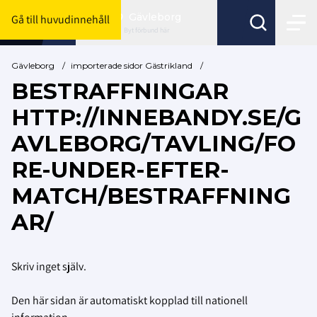
Gävleborg
Gå till huvudinnehåll
Byt förbund här
Gävleborg
/
importerade sidor Gästrikland
/
BESTRAFFNINGAR
HTTP://INNEBANDY.SE/G
AVLEBORG/TAVLING/FO
RE-UNDER-EFTER-
MATCH/BESTRAFFNING
AR/
Skriv inget själv.
Den här sidan är automatiskt kopplad till nationell