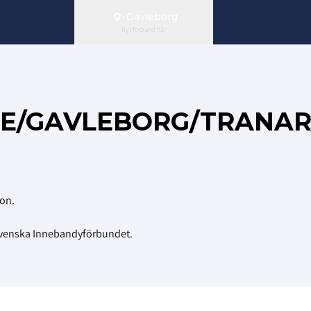
Gävleborg
Byt förbund här
SE/GAVLEBORG/TRANAR
ion.
Svenska Innebandyförbundet.