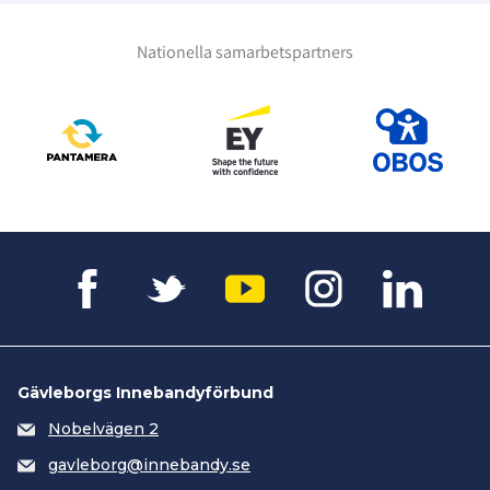
Nationella samarbetspartners
Gävleborgs Innebandyförbund
Nobelvägen 2
gavleborg@innebandy.se