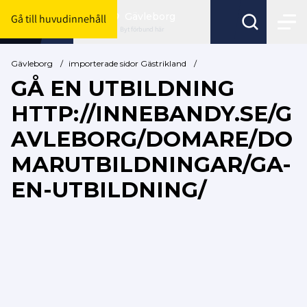
Gävleborg
Gå till huvudinnehåll
Byt förbund här
Gävleborg
/
importerade sidor Gästrikland
/
GÅ EN UTBILDNING
HTTP://INNEBANDY.SE/G
AVLEBORG/DOMARE/DO
MARUTBILDNINGAR/GA-
EN-UTBILDNING/