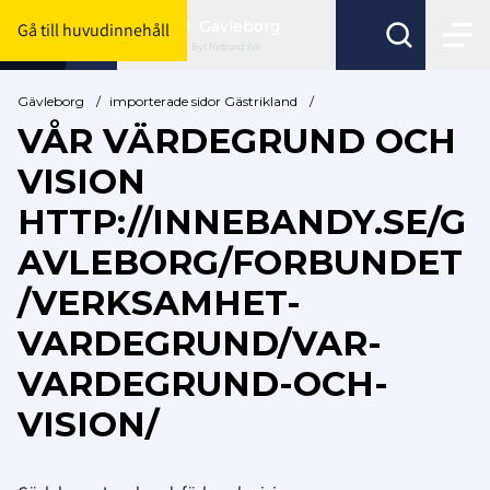
Gävleborg
Gå till huvudinnehåll
Byt förbund här
Gävleborg
/
importerade sidor Gästrikland
/
VÅR VÄRDEGRUND OCH
VISION
HTTP://INNEBANDY.SE/G
AVLEBORG/FORBUNDET
/VERKSAMHET-
VARDEGRUND/VAR-
VARDEGRUND-OCH-
VISION/