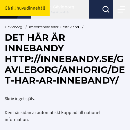
Gävleborg
Gå till huvudinnehåll
Byt förbund här
Gävleborg
/
importerade sidor Gästrikland
/
DET HÄR ÄR
INNEBANDY
HTTP://INNEBANDY.SE/G
AVLEBORG/ANHORIG/DE
T-HAR-AR-INNEBANDY/
Skriv inget själv.
Den här sidan är automatiskt kopplad till nationell
information.