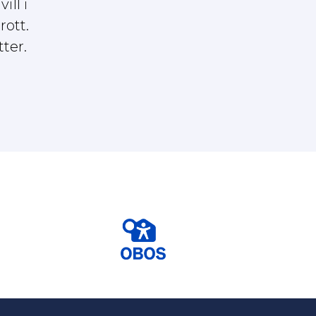
ill i
rott.
tter.