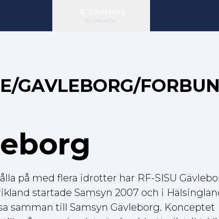
Gävleborg
Byt förbund här
.SE/GAVLEBORG/FORBU
leborg
hålla på med flera idrotter har RF-SISU Gävleb
ikland startade Samsyn 2007 och i Hälsinglan
ssa samman till Samsyn Gävleborg. Konceptet