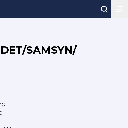
NDET/SAMSYN/
org
d