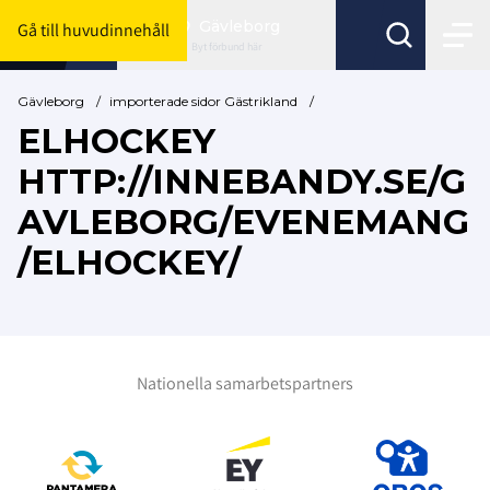
Gävleborg
Gå till huvudinnehåll
Byt förbund här
Gävleborg
/
importerade sidor Gästrikland
/
ELHOCKEY
HTTP://INNEBANDY.SE/G
AVLEBORG/EVENEMANG
/ELHOCKEY/
Nationella samarbetspartners