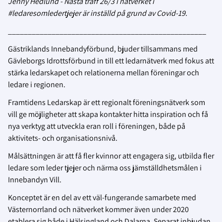
Jenny Hedlund - Nästa träff 26/3 i nätverket i
#ledaresomledertjejer är inställd på grund av Covid-19.
__________________________________________________
Gästriklands Innebandyförbund, bjuder tillsammans med
Gävleborgs Idrottsförbund in till ett ledarnätverk med fokus att
stärka ledarskapet och relationerna mellan föreningar och
ledare i regionen.
Framtidens Ledarskap är ett regionalt föreningsnätverk som
vill ge möjligheter att skapa kontakter hitta inspiration och få
nya verktyg att utveckla eran roll i föreningen, både på
aktivitets- och organisationsnivå.
Målsättningen är att få fler kvinnor att engagera sig, utbilda fler
ledare som leder tjejer och närma oss jämställdhetsmålen i
Innebandyn Vill.
Konceptet är en del av ett väl-fungerande samarbete med
Västernorrland och nätverket kommer även under 2020
etablera sig både i Hälsingland och Dalarna. Separat inbjudan