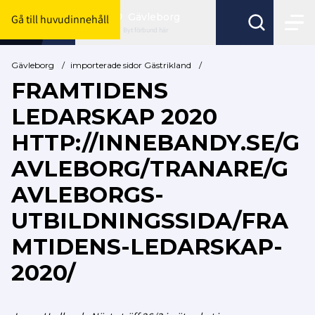
Gävleborg
Gå till huvudinnehåll
Byt förbund här
Gävleborg
/
importerade sidor Gästrikland
/
FRAMTIDENS
LEDARSKAP 2020
HTTP://INNEBANDY.SE/G
AVLEBORG/TRANARE/G
AVLEBORGS-
UTBILDNINGSSIDA/FRA
MTIDENS-LEDARSKAP-
2020/