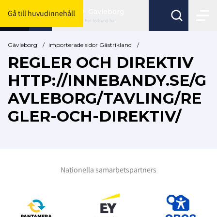
Gävleborg
Gå till huvudinnehåll
Byt förbund här
Gävleborg
/
importerade sidor Gästrikland
/
REGLER OCH DIREKTIV
HTTP://INNEBANDY.SE/G
AVLEBORG/TAVLING/RE
GLER-OCH-DIREKTIV/
Nationella samarbetspartners