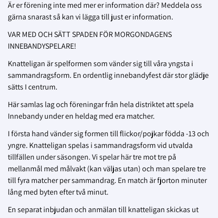
Är er förening inte med mer er information där? Meddela oss
gärna snarast så kan vi lägga till just er information.
VAR MED OCH SÄTT SPADEN FÖR MORGONDAGENS
INNEBANDYSPELARE!
Knatteligan är spelformen som vänder sig till våra yngsta i
sammandragsform. En ordentlig innebandyfest där stor glädje
sätts I centrum.
Här samlas lag och föreningar från hela distriktet att spela
Innebandy under en heldag med era matcher.
I första hand vänder sig formen till flickor/pojkar födda -13 och
yngre. Knatteligan spelas i sammandragsform vid utvalda
tillfällen under säsongen. Vi spelar här tre mot tre på
mellanmål med målvakt (kan väljas utan) och man spelare tre
till fyra matcher per sammandrag. En match är fjorton minuter
lång med byten efter två minut.
En separat inbjudan och anmälan till knatteligan skickas ut