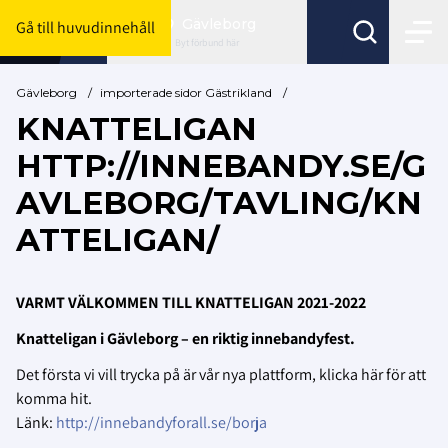
Gävleborg
Gå till huvudinnehåll
Byt förbund här
Gävleborg
/
importerade sidor Gästrikland
/
KNATTELIGAN
HTTP://INNEBANDY.SE/G
AVLEBORG/TAVLING/KN
ATTELIGAN/
VARMT VÄLKOMMEN TILL KNATTELIGAN 2021-2022
Knatteligan i Gävleborg – en riktig innebandyfest.
Det första vi vill trycka på är vår nya plattform, klicka här för att
komma hit.
Länk:
http://innebandyforall.se/borja