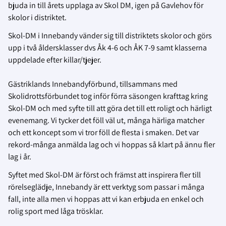
bjuda in till årets upplaga av Skol DM, igen på Gavlehov för
skolor i distriktet.
Skol-DM i Innebandy vänder sig till distriktets skolor och görs
upp i två åldersklasser dvs Åk 4-6 och ÅK 7-9 samt klasserna
uppdelade efter killar/tjejer.
Gästriklands Innebandyförbund, tillsammans med
Skolidrottsförbundet tog inför förra säsongen krafttag kring
Skol-DM och med syfte till att göra det till ett roligt och härligt
evenemang. Vi tycker det föll väl ut, många härliga matcher
och ett koncept som vi tror föll de flesta i smaken. Det var
rekord-många anmälda lag och vi hoppas så klart på ännu fler
lag i år.
Syftet med Skol-DM är först och främst att inspirera fler till
rörelseglädje, Innebandy är ett verktyg som passar i många
fall, inte alla men vi hoppas att vi kan erbjuda en enkel och
rolig sport med låga trösklar.