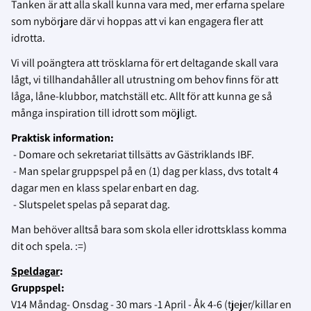
Tanken är att alla skall kunna vara med, mer erfarna spelare
som nybörjare där vi hoppas att vi kan engagera fler att
idrotta.
Vi vill poängtera att trösklarna för ert deltagande skall vara
lågt, vi tillhandahåller all utrustning om behov finns för att
låga, låne-klubbor, matchställ etc. Allt för att kunna ge så
många inspiration till idrott som möjligt.
Praktisk information:
- Domare och sekretariat tillsätts av Gästriklands IBF.
- Man spelar gruppspel på en (1) dag per klass, dvs totalt 4
dagar men en klass spelar enbart en dag.
- Slutspelet spelas på separat dag.
Man behöver alltså bara som skola eller idrottsklass komma
dit och spela. :=)
Speldagar
:
Gruppspel:
V14 Måndag- Onsdag - 30 mars -1 April - Åk 4-6 (tjejer/killar en