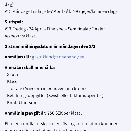
dag)
V15 Måndag- Tisdag - 6-7 April - Åk 7-9 (tjejer/killar en dag)
Slutspel:
V17 Fredag - 24 April - Finalspel - Semifinaler/Finaler i
respektive klass.
Sista anmälningsdatum är måndagen den 2/3.
Anmälan till:
gastrikland@innebandy.se
Anmälan skall innehålla:
- Skola
- Klass
- Tröjfärg (Ange om ni behöver låna tröjor)
- Betalningsuppgifter (Swish eller fakturauppgifter)
- Kontaktperson
Anmälningsavgift är:
750 SEK per klass.
Ett mer renodlat utskick med tävlingsinformation kommer
närmare när anmälningsdatum har passerat.