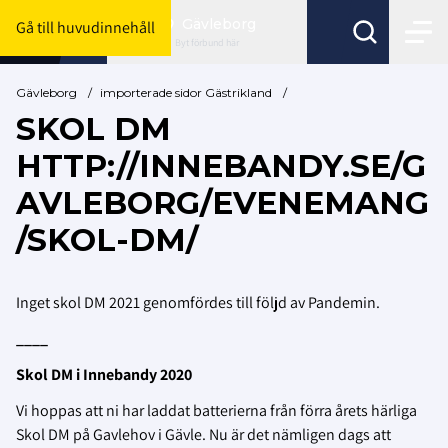
Gävleborg
Gå till huvudinnehåll
Byt förbund här
Gävleborg
/
importerade sidor Gästrikland
/
SKOL DM
HTTP://INNEBANDY.SE/G
AVLEBORG/EVENEMANG
/SKOL-DM/
Inget skol DM 2021 genomfördes till följd av Pandemin.
____
Skol DM i Innebandy 2020
Vi hoppas att ni har laddat batterierna från förra årets härliga
Skol DM på Gavlehov i Gävle. Nu är det nämligen dags att