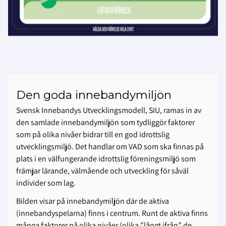
Den goda innebandymiljön
Svensk Innebandys Utvecklingsmodell, SIU, ramas in av
den samlade innebandymiljön som tydliggör faktorer
som på olika nivåer bidrar till en god idrottslig
utvecklingsmiljö. Det handlar om VAD som ska finnas på
plats i en välfungerande idrottslig föreningsmiljö som
främjar lärande, välmående och utveckling för såväl
individer som lag.
Bilden visar på innebandymiljön där de aktiva
(innebandyspelarna) finns i centrum. Runt de aktiva finns
många faktorer på olika nivåer (olika ”långt ifrån” de