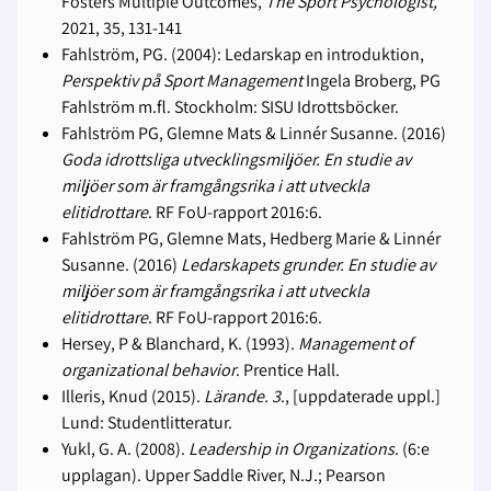
Fosters Multiple Outcomes,
The Sport Psychologist,
2021, 35, 131-141
Fahlström, PG. (2004): Ledarskap en introduktion,
Perspektiv på Sport Management
Ingela Broberg, PG
Fahlström m.fl. Stockholm: SISU Idrottsböcker.
Fahlström PG, Glemne Mats & Linnér Susanne. (2016)
Goda idrottsliga utvecklingsmiljöer. En studie av
miljöer som är framgångsrika i att utveckla
elitidrottare
. RF FoU-rapport 2016:6.
Fahlström PG, Glemne Mats, Hedberg Marie & Linnér
Susanne. (2016)
Ledarskapets grunder. En studie av
miljöer som är framgångsrika i att utveckla
elitidrottare
. RF FoU-rapport 2016:6.
Hersey, P & Blanchard, K. (1993).
Management of
organizational behavior
. Prentice Hall.
Illeris, Knud (2015).
Lärande. 3
., [uppdaterade uppl.]
Lund: Studentlitteratur.
Yukl, G. A. (2008).
Leadership in Organizations
. (6:e
upplagan). Upper Saddle River, N.J.; Pearson