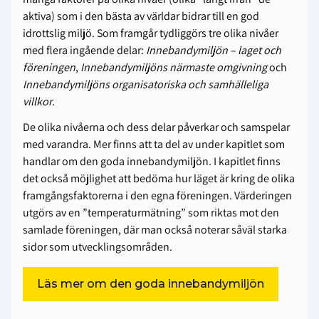
aktiva) som i den bästa av världar bidrar till en god
idrottslig miljö. Som framgår tydliggörs tre olika nivåer
med flera ingående delar:
Innebandymiljön – laget och
föreningen
,
Innebandymiljöns närmaste omgivning
och
Innebandymiljöns organisatoriska och samhälleliga
villkor
.
De olika nivåerna och dess delar påverkar och samspelar
med varandra. Mer finns att ta del av under kapitlet som
handlar om den goda innebandymiljön. I kapitlet finns
det också möjlighet att bedöma hur läget är kring de olika
framgångsfaktorerna i den egna föreningen. Värderingen
utgörs av en ”temperaturmätning” som riktas mot den
samlade föreningen, där man också noterar såväl starka
sidor som utvecklingsområden.
Läs mer om den goda innebandymiljön