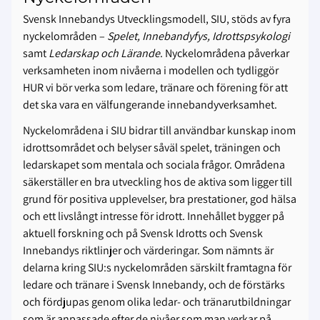
Svensk Innebandys Utvecklingsmodell, SIU, stöds av fyra
nyckelområden –
Spelet, Innebandyfys, Idrottspsykologi
samt
Ledarskap och Lärande
. Nyckelområdena påverkar
verksamheten inom nivåerna i modellen och tydliggör
HUR vi bör verka som ledare, tränare och förening för att
det ska vara en välfungerande innebandyverksamhet.
Nyckelområdena i SIU bidrar till användbar kunskap inom
idrottsområdet och belyser såväl spelet, träningen och
ledarskapet som mentala och sociala frågor. Områdena
säkerställer en bra utveckling hos de aktiva som ligger till
grund för positiva upplevelser, bra prestationer, god hälsa
och ett livslångt intresse för idrott. Innehållet bygger på
aktuell forskning och på Svensk Idrotts och Svensk
Innebandys riktlinjer och värderingar. Som nämnts är
delarna kring SIU:s nyckelområden särskilt framtagna för
ledare och tränare i Svensk Innebandy, och de förstärks
och fördjupas genom olika ledar- och tränarutbildningar
som är anpassade efter de nivåer som man verkar på.