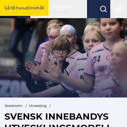
Stockholm
Gå till huvudinnehåll
Byt förbund här
Stockholm
/
Utveckling
/
SVENSK INNEBANDYS