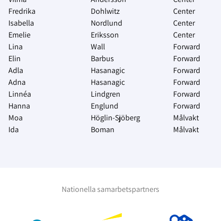
Fredrika
Dohlwitz
Center
Isabella
Nordlund
Center
Emelie
Eriksson
Center
Lina
Wall
Forward
Elin
Barbus
Forward
Adla
Hasanagic
Forward
Adna
Hasanagic
Forward
Linnéa
Lindgren
Forward
Hanna
Englund
Forward
Moa
Höglin-Sjöberg
Målvakt
Ida
Boman
Målvakt
Nationella samarbetspartners