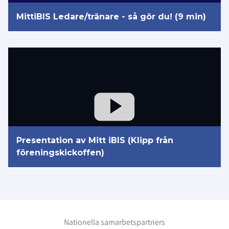
MittiBIS Ledare/tränare - så gör du! (9 min)
Presentation av Mitt iBIS (Klipp från
föreningskickoffen)
Nationella samarbetspartners