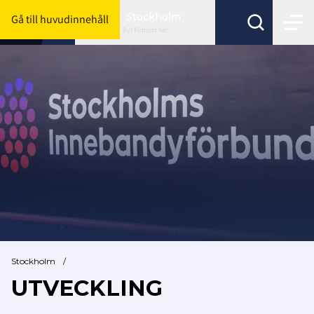
Stockholm
Gå till huvudinnehåll
Byt förbund här
Stockholm
/
UTVECKLING