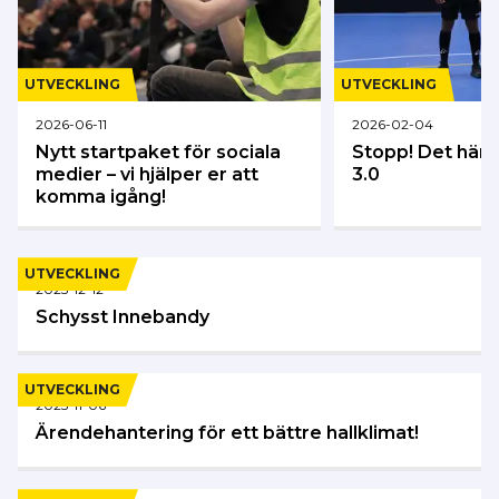
UTVECKLING
UTVECKLING
2026-06-11
2026-02-04
Nytt startpaket för sociala
Stopp! Det här ä
medier – vi hjälper er att
3.0
komma igång!
UTVECKLING
2025-12-12
Schysst Innebandy
UTVECKLING
2025-11-06
Ärendehantering för ett bättre hallklimat!