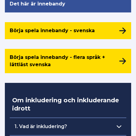
Det här är innebandy
Börja spela innebandy - svenska
Börja spela innebandy - flera språk +
lättläst svenska
Om inkludering och inkluderande
idrott
1. Vad är inkludering?