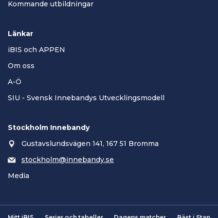
Kommande utbildningar
Länkar
iBIS och APPEN
Om oss
A-Ö
SIU - Svensk Innebandys Utvecklingsmodell
Stockholm Innebandy
Gustavslundsvägen 141, 167 51 Bromma
stockholm@innebandy.se
Media
Mitt iBIS
Serier och tabeller
Dagens matcher
Bäst i Stan