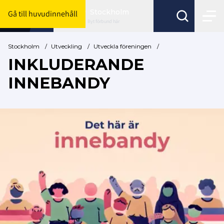
Stockholm
Gå till huvudinnehåll
Byt förbund här
Stockholm
/
Utveckling
/
Utveckla föreningen
/
INKLUDERANDE
INNEBANDY