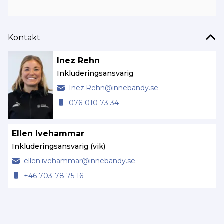
Kontakt
Inez Rehn
Inkluderingsansvarig
Inez.
Rehn@
innebandy.se
076-010 73 34
Ellen Ivehammar
Inkluderingsansvarig (vik)
ellen.
ivehammar@
innebandy.se
+46 703-78 75 16