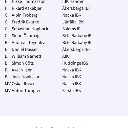
F
Nisse Thomasson
IBK Handen
F
Rikard Askebjer
Åkersberga IBF
C
Albin Fröberg
Nacka IBK
C
Fredrik Eklund
Järfälla IBK
C
Sebastian Högback
Salems IF
C
Sinan Özumagi
Bele Barkaby IF
B
Andreas Tegenkvist
Bele Barkaby IF
B
Daniel Hasser
Åkersberga IBF
B
William Garnett
AIK
B
Simon Götz
Huddinge IBS
B
Axel Nilsen
Nacka IBK
B
Jack Noaksson
Nacka IBK
MV
Oskar Rosen
Nacka IBK
MV
Anton Törngren
Farsta IBK