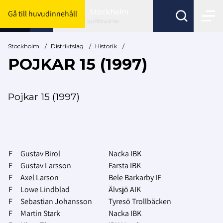
Stockholm
Gå till huvudinnehåll
Byt förbund här
Stockholm
/
Distriktslag
/
Historik
/
POJKAR 15 (1997)
Pojkar 15 (1997)
F
Gustav Birol
Nacka IBK
F
Gustav Larsson
Farsta IBK
F
Axel Larson
Bele Barkarby IF
F
Lowe Lindblad
Älvsjö AIK
F
Sebastian Johansson
Tyresö Trollbäcken
F
Martin Stark
Nacka IBK