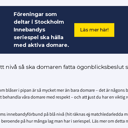
Föreningar som
deltar i Stockholm
Innebandys
Läs mer här!
seriespel ska hålla
med aktiva domare.
sett nivå så ska domaren fatta ögonblicksbeslut
som blåser i pipan är så mycket mer än bara domare – det är någons 
behandla våra domare med respekt – och att just du har en viktig ro
holms innebandyförbund på blå nivå (hit räknas ej matchledarledda 
e beroende på hur många lag man har i seriespel. Läs mer om detta 