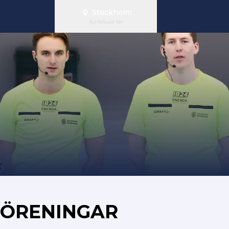
Stockholm
Byt förbund här
FÖRENINGAR