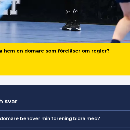
älla hem en domare som föreläser om regler?
h svar
domare behöver min förening bidra med?