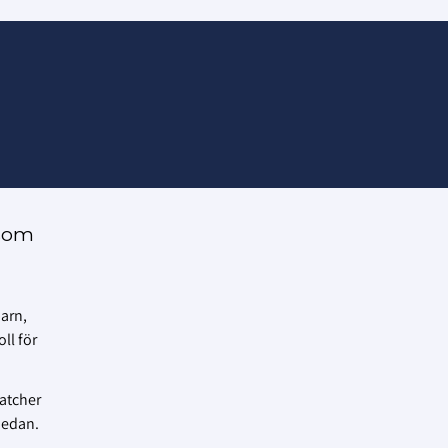
 som
barn,
ll för
matcher
nedan.