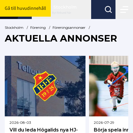
Stockholm
Gå till huvudinnehåll
Byt förbund här
Stockholm
/
Förening
/
Föreningsannonser
/
AKTUELLA ANNONSER
2026-08-03
2026-07-29
Vill du leda Högalids nya HJ-
Börja spela inn