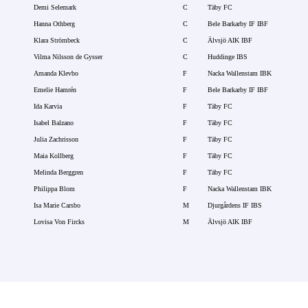
Demi Selemark
C
Täby FC
Hanna Othberg
C
Bele Barkarby IF IBF
Klara Strömbeck
C
Älvsjö AIK IBF
Vilma Nilsson de Gysser
C
Huddinge IBS
Amanda Klevbo
F
Nacka Wallenstam IBK
Emelie Hamrén
F
Bele Barkarby IF IBF
Ida Karvia
F
Täby FC
Isabel Balzano
F
Täby FC
Julia Zachrisson
F
Täby FC
Maia Kollberg
F
Täby FC
Melinda Berggren
F
Täby FC
Philippa Blom
F
Nacka Wallenstam IBK
Isa Marie Carsbo
M
Djurgårdens IF IBS
Lovisa Von Fircks
M
Älvsjö AIK IBF