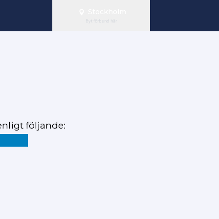
Stockholm
Byt förbund här
nligt följande: