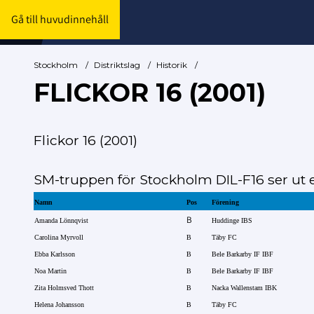
Gå till huvudinnehåll
Stockholm
/
Distriktslag
/
Historik
/
FLICKOR 16 (2001)
Flickor 16 (2001)
SM-truppen för Stockholm DIL-F16 ser ut e
Namn
Pos
Förening
B
Amanda Lönnqvist
Huddinge IBS
Carolina Myrvoll
B
Täby FC
Ebba Karlsson
B
Bele Barkarby IF IBF
Noa Martin
B
Bele Barkarby IF IBF
Zita Holmsved Thott
B
Nacka Wallenstam IBK
Helena Johansson
B
Täby FC