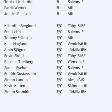
Tobias Lindström
B
Salems IF
Patrik Werner
B
AIK
Joacim Persson
B
AIK
Kristoffer Berglund
F/C
Täby IS IBF
Emil Lehti
F/C
Salems IF
Tommy Eriksson
F/C
AIK
Kalle Haglund
F/C
Vendelsö IK
Albin Sjögren
F/C
Järfälla IBK
Edvin Sköld
F/C
Täby IS IBF
Rasmus Thelberg
F/C
Värmdö IF
Samiel Fseha
F/C
Salems IF
Fredric Gustavsson
F/C
Vendelsö IK
Simon Lundin
F/C
Älvsjö AIK
Kevin Klitten
F/C
Sköndals IK
Simon Schmidt
F/C
Järfälla IBK