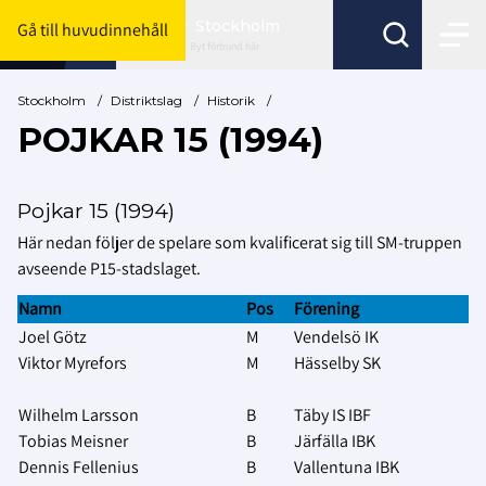
Stockholm
Gå till huvudinnehåll
Byt förbund här
Stockholm
/
Distriktslag
/
Historik
/
POJKAR 15 (1994)
Pojkar 15 (1994)
Här nedan följer de spelare som kvalificerat sig till SM-truppen
avseende P15-stadslaget.
Namn
Pos
Förening
Joel Götz
M
Vendelsö IK
Viktor Myrefors
M
Hässelby SK
Wilhelm Larsson
B
Täby IS IBF
Tobias Meisner
B
Järfälla IBK
Dennis Fellenius
B
Vallentuna IBK