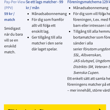
publiceras eller användas.
Pay‑Per‑View
Se ett lags matcher -
99
Föreningsmatcherna 129 k
(PPV)
kr / mån
Månadsabonnemang
4.
Respektera avslag utan förklaring
:
59 kr /
Månadsabonnemang
För dig som vill följa h
Vår utgångspunkt är, genom
match
För dig som framför
föreningen, t.ex. med f
föreningens samtyckte, att
allt vill följa ett
barn eller intressen i ol
Smidigast
lagen, domare och funktionärer
enskilt lag.
Tillgång till alla hemm
när du bara
har godkänt att matcher kan
Ger tillgång till alla
bortamatcher som för
vill se en
sändas på Svensk Innebandys
matcher i den serie
sänder i alla
enskild
officiella plattform Innebandy
där laget spelar.
serier
förutom ungdom
match.
Play.
SSL, Allsvenskan,
JAS‑slutspel, Ungdom
MEN… Om något lag, domare
Distrikts‑SM, Veteran
eller funktionär inte vill att
Svenska Cupen.
matchen livesänds eller spelas
Ett enkelt sätt att samla h
in, respektera deras beslut utan
föreningens matcher på ett
att kräva en förklaring, och
– mer innehåll, större värd
avbryt
sändningen/inspelningen.
5.
Följ föreningens ansvar
: