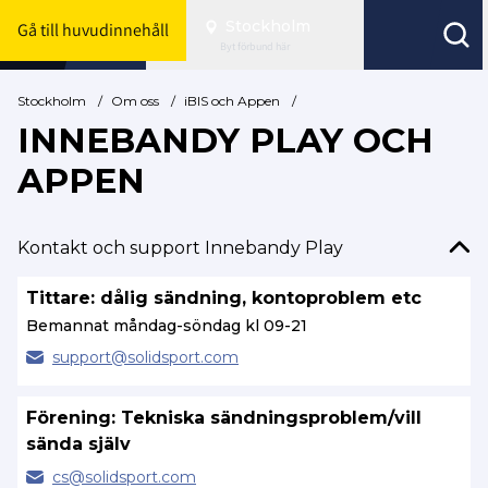
Stockholm
Gå till huvudinnehåll
Byt förbund här
Stockholm
/
Om oss
/
iBIS och Appen
/
INNEBANDY PLAY OCH
APPEN
Kontakt och support Innebandy Play
Tittare: dålig sändning, kontoproblem etc
Bemannat måndag-söndag kl 09-21
support@
solidsport.com
Förening: Tekniska sändningsproblem/vill
sända själv
cs@
solidsport.com