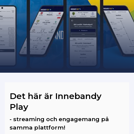
Bilder och videoklipp från matcherna
som spelades fram till säsongen 2025/26
har vi dessvärre ingen möjlighet att
importera in på vår plattform.
Det här är Innebandy
Play
- streaming och engagemang på
samma plattform!