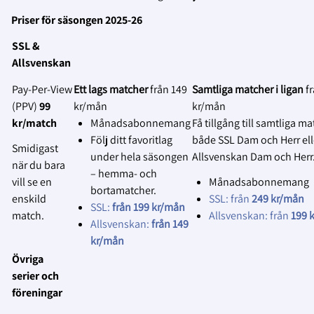
Equipment & tools to fasten the camera
Den tekniska lösningen kommer att
Skylta tydligt vid entrén att
Priser för säsongen 2025-26
vidareutvecklas löpande under hela
matchen kommer att
Phone/tablet/computer with network
SSL &
avtalsperioden samtidigt som
livesändas eller spelas in.
connection
Allsvenskan
användarfeedback kommer att samlas in
Påminn gärna publiken
för att göra anpassningar utifrån deras
muntligt via speakern om detta
Pay‑Per‑View
Ett lags matcher
från 149
Samtliga matcher i ligan
f
Läs mer om installationer här:
önskemål.
vid behov.
(PPV)
99
kr/mån
kr/mån
https://support.spiideo.com/en/collections/2673
kr/match
Månadsabonnemang
Få tillgång till samtliga ma
2.
spiideo-camera-systems-installations
Erbjud dolda platser för publiken
:
Följ ditt favoritlag
både SSL Dam och Herr ell
Smidigast
Tillhandahåll särskilda platser
Är du eller din klubb intresserade av att
under hela säsongen
Allsvenskan Dam och Herr
när du bara
där åskådare kan sitta utan att
skaffa en Spiideo? Följ länken nedan:
– hemma- och
vill se en
Månadsabonnemang
synas i livesändningen eller på
bortamatcher.
https://www.solidsport.com/en/products/spiideo
enskild
SSL: från
249 kr/mån
inspelningen.
SSL:
från 199 kr/mån
automated-live-broadcast-and-analysis-
match.
Allsvenskan: från
199 
Allsvenskan:
från 149
3.
for-games-and-practices/
Informera om var materialet används
:
kr/mån
Informera lagen, domarna och
Övriga
funktionärerna om var
serier och
livesändningen ska visas eller
föreningar
var inspelningen kommer att