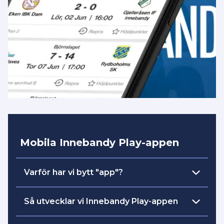
Mobila Innebandy Play-appen
Varför har vi bytt "app"?
skapa
Vår intention och målsättning är att
Så utvecklar vi Innebandy Play-appen
en plattform
där all streaming och
engagemang är samlad på ett ställe. Det