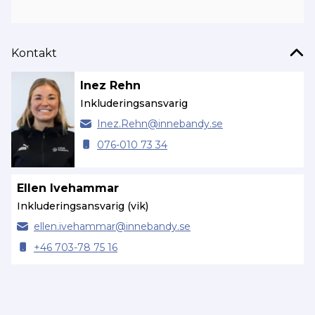
Kontakt
Inez Rehn
Inkluderingsansvarig
Inez.
Rehn@
innebandy.se
076-010 73 34
Ellen Ivehammar
Inkluderingsansvarig (vik)
ellen.
ivehammar@
innebandy.se
+46 703-78 75 16