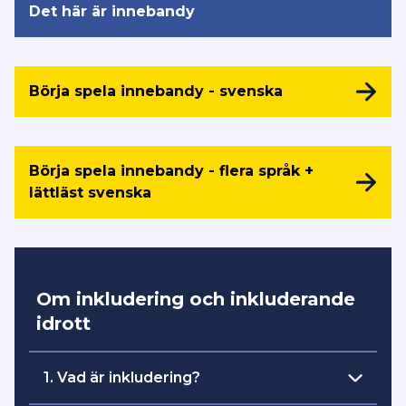
Det här är innebandy
Börja spela innebandy - svenska
Börja spela innebandy - flera språk +
lättläst svenska
Om inkludering och inkluderande
idrott
1. Vad är inkludering?