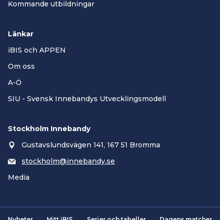
Kommande utbildningar
Länkar
iBIS och APPEN
Om oss
A-Ö
SIU - Svensk Innebandys Utvecklingsmodell
Stockholm Innebandy
Gustavslundsvägen 141, 167 51 Bromma
stockholm@innebandy.se
Media
Nyheter
Mitt iBIS
Serier och tabeller
Dagens matcher