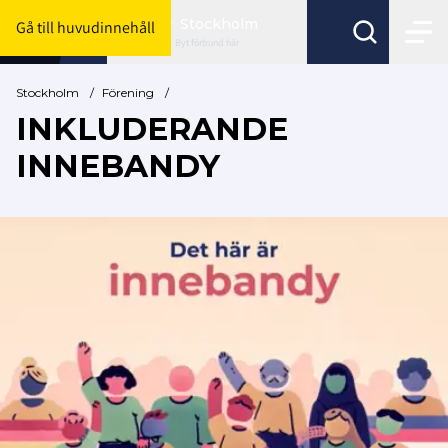
Stockholm
Gå till huvudinnehåll
Byt förbund här
Stockholm
/
Förening
/
INKLUDERANDE
INNEBANDY