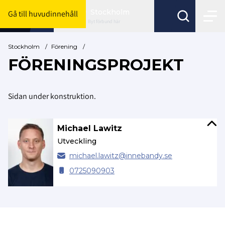
Stockholm
Gå till huvudinnehåll
Byt förbund här
Stockholm
/
Förening
/
FÖRENINGSPROJEKT
Sidan under konstruktion.
Michael Lawitz
Utveckling
michael.
lawitz@
innebandy.se
0725090903