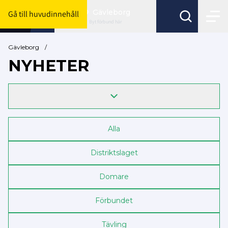
Gävleborg
Gå till huvudinnehåll
Byt förbund här
Gävleborg
/
NYHETER
Alla
Distriktslaget
Domare
Förbundet
Tävling