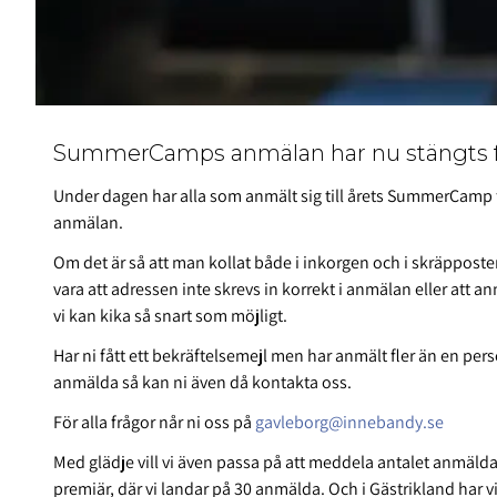
SummerCamps anmälan har nu stängts fö
Under dagen har alla som anmält sig till årets SummerCamp fåt
anmälan.
Om det är så att man kollat både i inkorgen och i skräpposte
vara att adressen inte skrevs in korrekt i anmälan eller att 
vi kan kika så snart som möjligt.
Har ni fått ett bekräftelsemejl men har anmält fler än en p
anmälda så kan ni även då kontakta oss.
För alla frågor når ni oss på
gavleborg@innebandy.se
Med glädje vill vi även passa på att meddela antalet anmälda fö
premiär, där vi landar på 30 anmälda. Och i Gästrikland har v