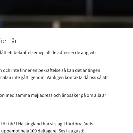
r i år
t ett bekräftelsemejl till de adresser de angivit i
n och inte finner en bekräftelse så kan det antingen
anmälan inte gått igenom. Vänligen kontakta då oss så att
erson med samma mejladress och är osäker på om alla är
r i år! I Hälsingland har vi slagit förrförra årets
i uppemot hela 100 deltagare. Ses i augusti!