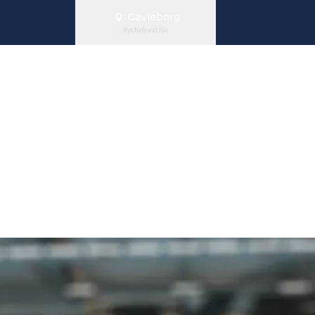
Gävleborg
Byt förbund här
gd & bekräftel
p