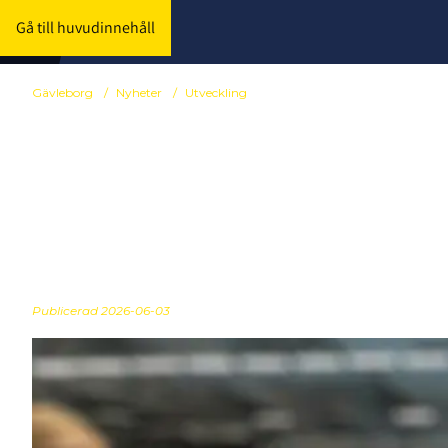
Gå till huvudinnehåll
Gävleborg
/
Nyheter
/
Utveckling
Anmälan stän
SummerCam
Publicerad
2026-06-03