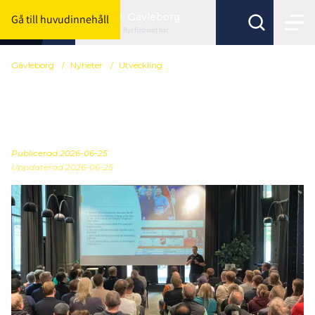
Gävleborg
Gå till huvudinnehåll
Byt förbund här
Gävleborg
/
Nyheter
/
Utveckling
Save the date - Konvent
2026
Publicerad
2026-06-25
Uppdaterad 2026-06-25