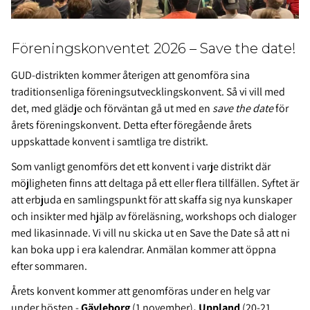
Föreningskonventet 2026 – Save the date!
GUD-distrikten kommer återigen att genomföra sina
traditionsenliga föreningsutvecklingskonvent. Så vi vill med
det, med glädje och förväntan gå ut med en
save the date
för
årets föreningskonvent. Detta efter föregående årets
uppskattade konvent i samtliga tre distrikt.
Som vanligt genomförs det ett konvent i varje distrikt där
möjligheten finns att deltaga på ett eller flera tillfällen. Syftet är
att erbjuda en samlingspunkt för att skaffa sig nya kunskaper
och insikter med hjälp av föreläsning, workshops och dialoger
med likasinnade. Vi vill nu skicka ut en Save the Date så att ni
kan boka upp i era kalendrar. Anmälan kommer att öppna
efter sommaren.
Årets konvent kommer att genomföras under en helg var
under hösten -
Gävleborg
(1 november)
, Uppland
(20-21