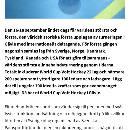
Den 16-18 september är det dags för världens största och
första, den världshistoriska första upplagan av turneringen i
Gävle med internationellt deltagande. För första gången
någonsin samlas lag från Sverige, Norge, Danmark,
Tyskland, Kanada och USA för att göra tillsammans -
världens största elinnebaindyturnering genom tiderna.
Totalt inkluderar World Cup Volt Hockey 22 lag och närmare
200 spelare samt ytterligare 100 ledare och ledsagare. Lägg
där till ungefär 100 ideella krafter som gör evenemanget
möjligt. Då har ni World Cup Volt Hockey i Gävle.
Elinnebandy är en sport som vänder sig till personer med svår
fysisk funktionsnedsättning och möjliggör idrott på lika villkor.
Idrotten är i Sverige idag organiserad av Svenska
Parasportförbundet men en inkluderingsprocess pågår för att