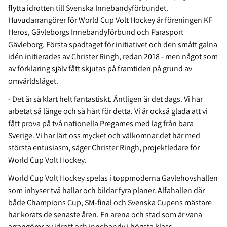
flytta idrotten till Svenska Innebandyförbundet.
Huvudarrangörer för World Cup Volt Hockey är föreningen KF
Heros, Gävleborgs Innebandyförbund och Parasport
Gävleborg. Första spadtaget för initiativet och den smått galna
idén initierades av Christer Ringh, redan 2018 - men något som
av förklaring själv fått skjutas på framtiden på grund av
omvärldsläget.
- Det är så klart helt fantastiskt. Äntligen är det dags. Vi har
arbetat så länge och så hårt för detta. Vi är också glada att vi
fått prova på två nationella Pregames med lag från bara
Sverige. Vi har lärt oss mycket och välkomnar det här med
största entusiasm, säger Christer Ringh, projektledare för
World Cup Volt Hockey.
World Cup Volt Hockey spelas i toppmoderna Gavlehovshallen
som inhyser två hallar och bildar fyra planer. Alfahallen där
både Champions Cup, SM-final och Svenska Cupens mästare
har korats de senaste åren. En arena och stad som är vana
arrangörer av idrott och innebandy i högsta klass.