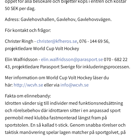
öppet för alla besökare och biljetter köps i entrén och kostar
50 SEK per dag.
Adress: Gavlehovshallen, Gavlehov, Gavlehovsvägen.
För kontakt och frågor:
Christer Ringh -
christer@kfheros.se
, 076 - 144 69 56,
projektledare World Cup Volt Hockey
Elin Walfridsson -
elin.walfridsson@parasport.se
070 - 682 22
43, projektledare Parasport Sverige för inkluderingsprocessen.
Mer information om World Cup Volt Hockey läser du
här:
http://wcvh.se
eller via
info@wcvh.se
Fakta om elinnebandy:
Idrotten vänder sig till individer med funktionsnedsättning
och rörelsebehov där idrottaren sitter i en anpassad sport
permobil med klubba fastmonterad längst fram på
sportstolen. En så kallad t-stick. Genom snabba rörelser och
taktisk manövrering spelar lagen matcher på sportgolvet, på