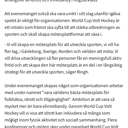
Att evenemanget också ska vara unikt i sitt slag utanför själva
spelet är viktigt för organisationen. World Cup Volt Hockey är
ett intiativ som främst ska syfta till att stärka utbredningen av
sporten och skall skapa mötesplattformar att växa i.
- Vi vill skapa en mötesplats för att utveckla sporten, vi vill ha
fler lag, i Gävleborg, Sverige, Norden och världen att möta. Vi
vill driva utvecklingen så fler personer får en meningsfull aktiv
fritid och att skapa den här mötesplats är en del i en långsiktig
strategi för att utveckla sporten, säger Ringh.
Under evenemanget skapas något som organisationen arbetar
med under namnet "vara världens bästa mötesplats för
folkhälsa, idrott och tillgänglighet". Ambition är att vara så
mycket mer än bara elinnebandy. Genom World Cup Volt
Hockey vill vi visa att idrott kan inkludera så många som
möjligt inom fysisk aktivitet och socialt sammanhang. Flera
konferenser och möten sker under paraplyet World Cup Volt