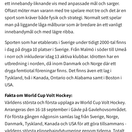
ett innebandy-liknande vis med anpassade mål och sarger.
Oftast möter man varann med tre spelare mot tre och det är en
sport som kräver både fysik och strategi. Normalt sett spelar
man på liggande låga målburar som är bredare än ett vanligt
innebandymål och med lägre ribba.
Sporten som har etablerats i Sverige under tidigt 2000-tal finns
i dag på dryga 10 platser i Sverige. Från Malmö i söder till Umeå
i norr och inkluderar idag 13 aktiva klubbar. Idrotten har en
utbredning i norden, då inom Danmark och Norge där ett
dryga femtiotal föreningar finns. Det finns även ett lag i
Tyskland, två i Kanada, Ontario och Alabama samt i Boston i
USA.
Fakta om World Cup Volt Hockey:
Världens största och första upplaga av World Cup Volt Hockey.
Arrangeras den 16-18 september i Gävle på Gavlehovsområdet.
För första gången någonsin samlas lag från Sverige, Norge,
Danmark, Tyskland, Kanada och USA för att göra tillsammans -
världens största elinnebaindyturnering genom tiderna. Totalt