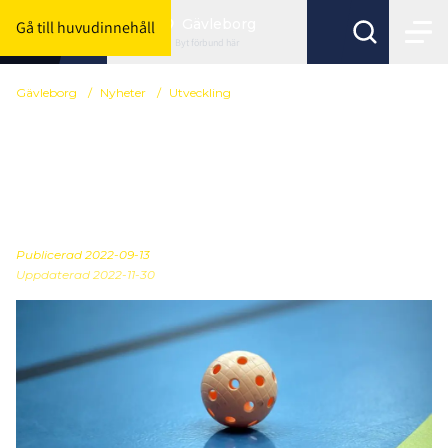
Gävleborg
Gå till huvudinnehåll
Byt förbund här
Gävleborg
/
Nyheter
/
Utveckling
World Cup Volt Hockey
står för dörren - Världens
första genom tiderna
Publicerad
2022-09-13
Uppdaterad 2022-11-30