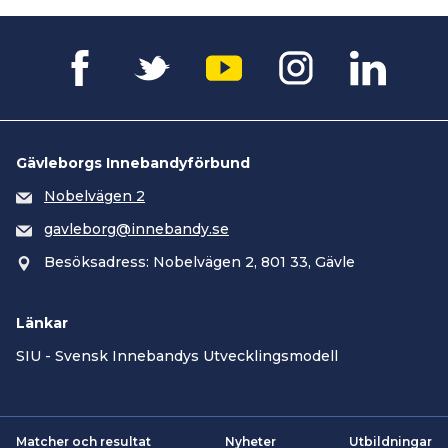
Gävleborgs Innebandyförbund
Nobelvägen 2
gavleborg@innebandy.se
Besöksadress: Nobelvägen 2, 801 33, Gävle
Länkar
SIU - Svensk Innebandys Utvecklingsmodell
Matcher och resultat
Nyheter
Utbildningar
Smartsvar AI