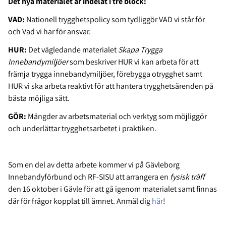
Det nya materialet är indelat i tre block:
VAD:
Nationell trygghetspolicy som tydliggör VAD vi står för
och Vad vi har för ansvar.
HUR:
Det vägledande materialet
Skapa Trygga
Innebandymiljöer
som beskriver HUR vi kan arbeta för att
främja trygga innebandymiljöer, förebygga otrygghet samt
HUR vi ska arbeta reaktivt för att hantera trygghetsärenden på
bästa möjliga sätt.
GÖR:
Mängder av arbetsmaterial och verktyg som möjliggör
och underlättar trygghetsarbetet i praktiken.
Som en del av detta arbete kommer vi på Gävleborg
Innebandyförbund och RF-SISU att arrangera en
fysisk träff
den 16 oktober i Gävle för att gå igenom materialet samt finnas
där för frågor kopplat till ämnet. Anmäl dig
här
!