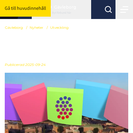
Gävleborg
Gå till huvudinnehåll
Byt förbund här
Gävleborg
/
Nyheter
/
Utveckling
TRYGGHETSPOLICY I
FÖRENINGEN
Publicerad
2025-09-24